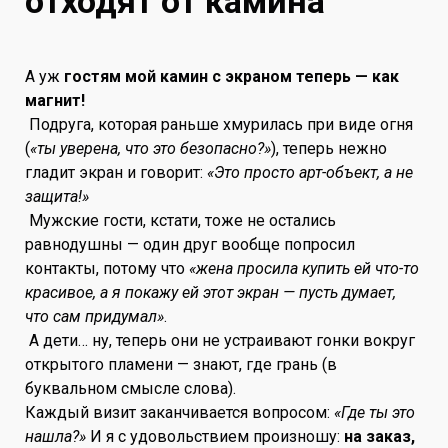
отходят от камина
А уж
гостям мой камин с экраном теперь — как
магнит!
Подруга, которая раньше хмурилась при виде огня
(
«ты уверена, что это безопасно?»
), теперь нежно
гладит экран и говорит:
«Это просто арт-объект, а не
защита!»
Мужские гости, кстати, тоже не остались
равнодушны — один друг вообще попросил
контакты, потому что
«жена просила купить ей что-то
красивое, а я покажу ей этот экран — пусть думает,
что сам придумал»
.
А дети… ну, теперь они не устраивают гонки вокруг
открытого пламени — знают, где грань (в
буквальном смысле слова).
Каждый визит заканчивается вопросом:
«Где ты это
нашла?»
И я с удовольствием произношу:
на заказ,