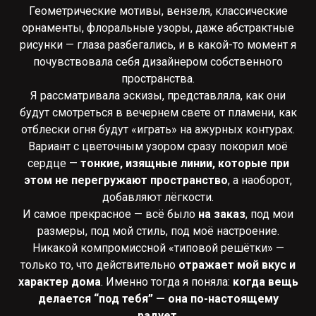
Геометрические мотивы, вензеля, классические
орнаменты, флоральные узоры, даже абстрактные
рисунки — глаза разбегались, и в какой-то момент я
почувствовала себя дизайнером собственного
пространства.
Я рассматривала эскизы, представляла, как они
будут смотреться в вечернем свете от пламени, как
отблески огня будут «играть» на ажурных контурах.
Вариант с цветочным узором сразу покорил моё
сердце —
тонкие, изящные линии, которые при
этом не перегружают пространство
, а наоборот,
добавляют лёгкости.
И самое прекрасное — всё было
на заказ
, под мои
размеры, под мой стиль, под моё настроение.
Никакой компромиссной «типовой решётки» —
только то, что действительно
отражает мой вкус и
характер дома
. Именно тогда я поняла:
когда вещь
делается “под тебя” — она по-настоящему
радует
.