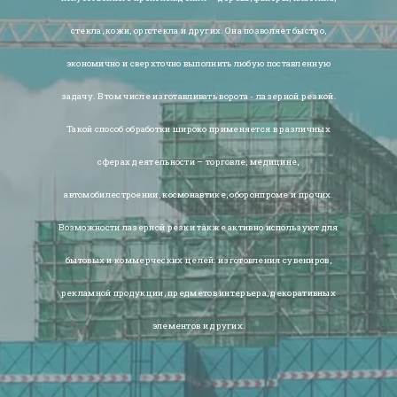
стекла, кожи, оргстекла и других. Она позволяет быстро,
экономично и сверхточно выполнить любую поставленную
задачу. В том числе изготавливать ворота - лазерной резкой.
Такой способ обработки широко применяется в различных
сферах деятельности – торговле, медицине,
автомобилестроении, космонавтике, оборонпроме и прочих.
Возможности лазерной резки также активно используют для
бытовых и коммерческих целей: изготовления сувениров,
рекламной продукции, предметов интерьера, декоративных
элементов и других.